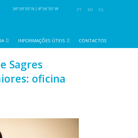
36º 59‘ 50“ N | 8º 56‘ 55“ W
PT
EN
ES
IA
INFORMAÇÕES ÚTEIS
CONTACTOS
de Sagres
ores: oficina