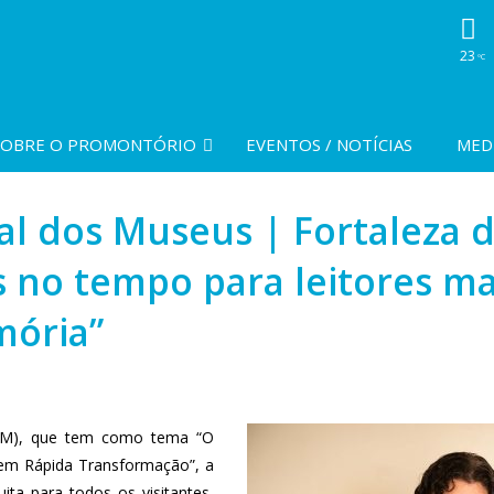
23
ºC
SOBRE O PROMONTÓRIO
EVENTOS / NOTÍCIAS
MED
al dos Museus | Fortaleza 
 no tempo para leitores mai
mória”
DIM), que tem como tema “O
m Rápida Transformação”, a
ita para todos os visitantes,