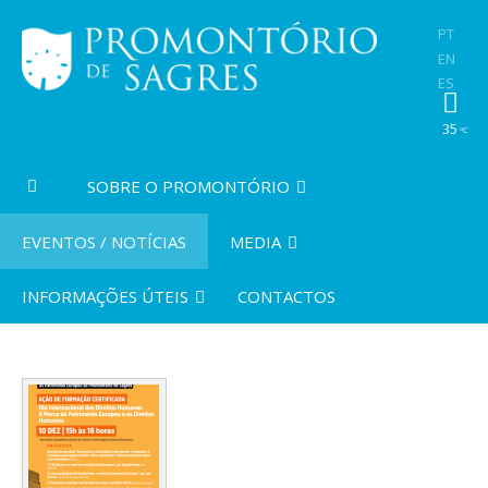
PT
EN
ES
35
ºC
SOBRE O PROMONTÓRIO
EVENTOS / NOTÍCIAS
MEDIA
INFORMAÇÕES ÚTEIS
CONTACTOS